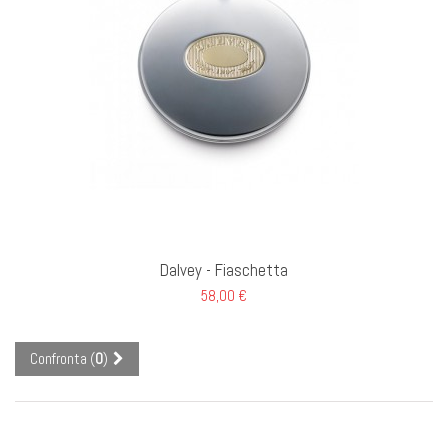
GI AL CARRELLO
Dalvey - Fiaschetta
58,00 €
Confronta (
0
)