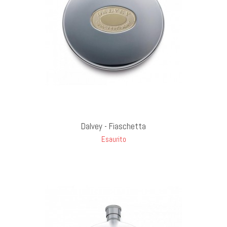
UT STOCK
Dalvey - Fiaschetta
Esaurito