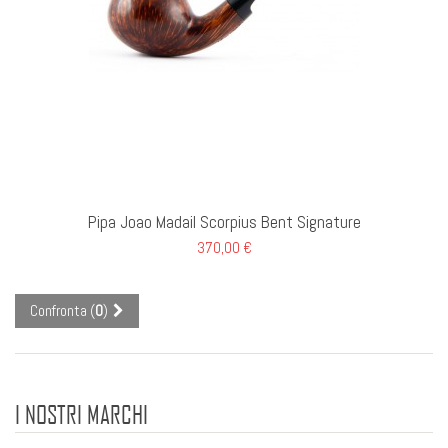
I AL CARRELLO
Pipa Joao Madail Scorpius Bent Signature
370,00 €
Confronta (
0
)
I NOSTRI MARCHI