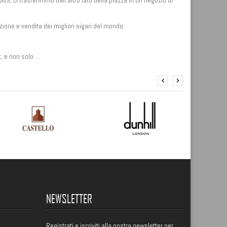
89, ci trasferimmo dall’altro lato della piazza in un negozio di
ione e vendita dei migliori sigari del mondo.
et, e non solo….
NEWSLETTER
Registrati
e iscriviti alla nostra newsletter per