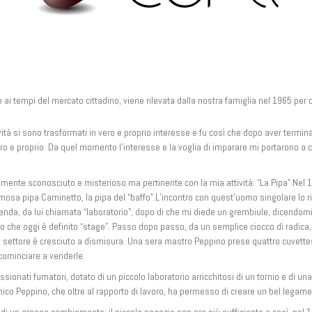
e ai tempi del mercato cittadino, viene rilevata dalla nostra famiglia nel 1965 pe
vità si sono trasformati in vero e proprio interesse e fu così che dopo aver terminat
ro e proprio.
Da quel momento l’interesse e la voglia di imparare mi portarono a cre
mente sconosciuto e misterioso ma pertinente con la mia attività: “La Pipa”.
Nel 1
mosa pipa Caminetto, la pipa del “baffo”.
L’incontro con quest’uomo singolare lo r
’azienda, da lui chiamata “laboratorio”; dopo di che mi diede un grembiule, dicend
ello che oggi è definito “stage”. Passo dopo passo, da un semplice ciocco di radica
 settore è cresciuto a dismisura.
Una sera mastro Peppino prese quattro cuvettes 
ominciare a venderle.
nati fumatori, dotato di un piccolo laboratorio arricchitosi di un tornio e di una 
co Peppino, che oltre al rapporto di lavoro, ha permesso di creare un bel legame 