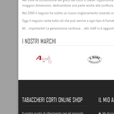
Nel 1986 la concessione del gioco del Lotto ci diede l’opportunità 
maggiori dimensioni, dedicandone una parte anche alla scrittura, 
Nel 2000 il negozio ha subito un nuovo miglioramento creando un 
Oggi il negozio vanta tutto ciò che può servire a ogni tipo di fumat
Ah....importante! La generazione continua….allo staff si è aggiunto
I NOSTRI MARCHI
TABACCHERI CORTI ONLINE SHOP
IL MIO 
Il vostro punto di riferimento per gli acquisti
My Acco