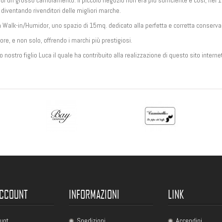
di un grosso cambiamento: il piccolo negozio non era più sufficiente e così, nel 19
diventando rivenditori delle migliori marche.
Walk-in/Humidor, uno spazio di 15mq. dedicato alla perfetta e corretta conservaz
ore, e non solo, offrendo i marchi più prestigiosi.
 nostro figlio Luca il quale ha contribuito alla realizzazione di questo sito intern
ACCOUNT
INFORMAZIONI
LINK
unt
Spedizioni
Accendini