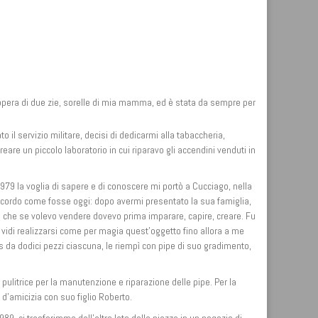
r opera di due zie, sorelle di mia mamma, ed è stata da sempre per
o il servizio militare, decisi di dedicarmi alla tabaccheria,
are un piccolo laboratorio in cui riparavo gli accendini venduti in
979 la voglia di sapere e di conoscere mi portò a Cucciago, nella
icordo come fosse oggi: dopo avermi presentato la sua famiglia,
omi che se volevo vendere dovevo prima imparare, capire, creare. Fu
, vidi realizzarsi come per magia quest’oggetto fino allora a me
da dodici pezzi ciascuna, le riempì con pipe di suo gradimento,
pulitrice per la manutenzione e riparazione delle pipe. Per la
d’amicizia con suo figlio Roberto.