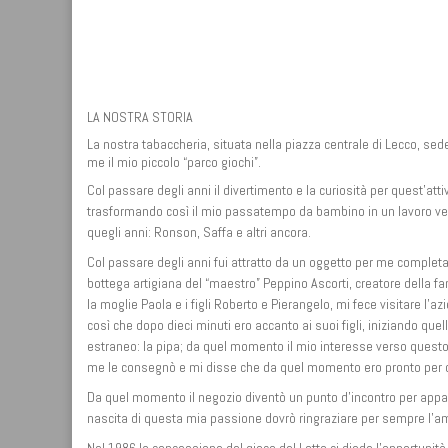
LA NOSTRA STORIA
La nostra tabaccheria, situata nella piazza centrale di Lecco, sed
me il mio piccolo “parco giochi”.
Col passare degli anni il divertimento e la curiosità per quest’atti
trasformando così il mio passatempo da bambino in un lavoro ve
quegli anni: Ronson, Saffa e altri ancora.
Col passare degli anni fui attratto da un oggetto per me completa
bottega artigiana del “maestro” Peppino Ascorti, creatore della fa
la moglie Paola e i figli Roberto e Pierangelo, mi fece visitare l
così che dopo dieci minuti ero accanto ai suoi figli, iniziando qu
estraneo: la pipa; da quel momento il mio interesse verso questo
me le consegnò e mi disse che da quel momento ero pronto per c
Da quel momento il negozio diventò un punto d’incontro per appassio
nascita di questa mia passione dovrò ringraziare per sempre l’ami