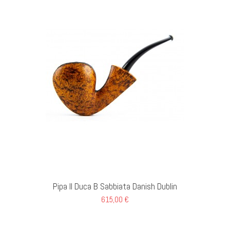
GI AL CARRELLO
Pipa Il Duca B Sabbiata Danish Dublin
615,00 €