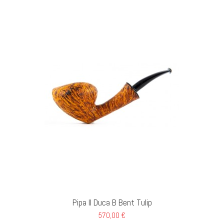
GI AL CARRELLO
Pipa Il Duca B Bent Tulip
570,00 €