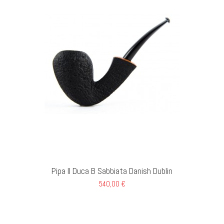
GI AL CARRELLO
Pipa Il Duca B Sabbiata Danish Dublin
540,00 €