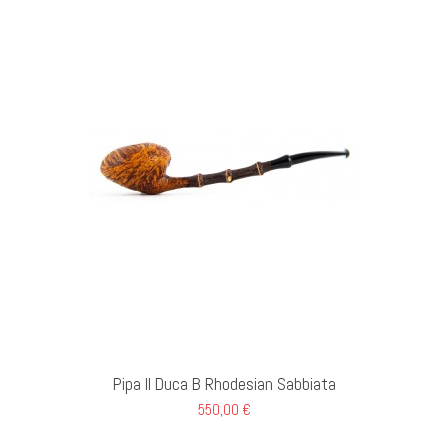
GI AL CARRELLO
Pipa Il Duca B Rhodesian Sabbiata
550,00 €