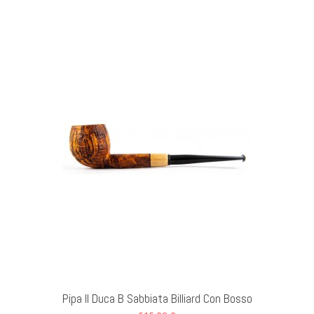
I AL CARRELLO
Pipa Il Duca B Sabbiata Billiard Con Bosso