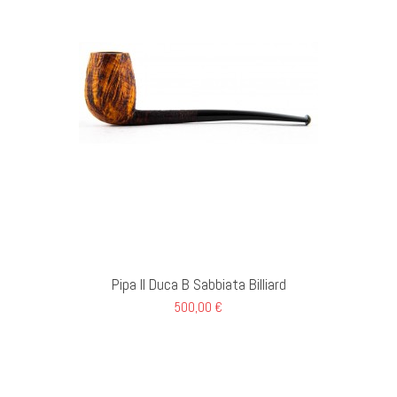
GI AL CARRELLO
Pipa Il Duca B Sabbiata Billiard
500,00 €