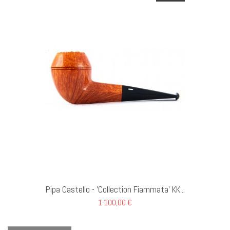
I AL CARRELLO
Pipa Castello - 'Collection Fiammata' KK...
1 100,00 €