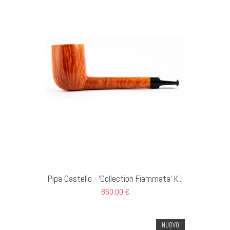
GI AL CARRELLO
Pipa Castello - 'Collection Fiammata' K...
860,00 €
NUOVO