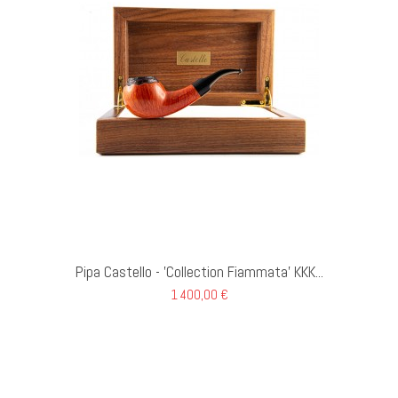
 AL CARRELLO
Pipa Castello - 'Collection Fiammata' KKK...
1 400,00 €