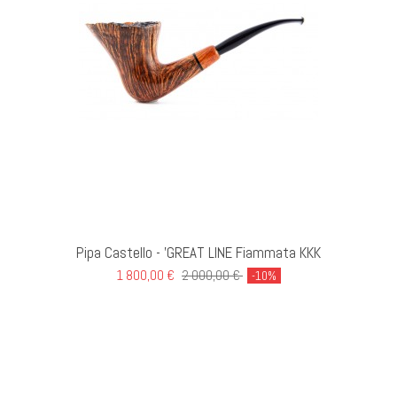
I AL CARRELLO
Pipa Castello - 'GREAT LINE Fiammata KKK
1 800,00 €
2 000,00 €
-10%