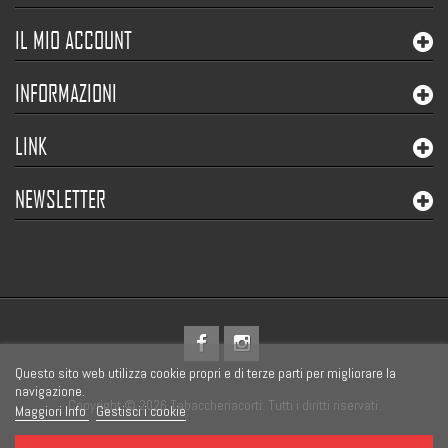
IL MIO ACCOUNT
INFORMAZIONI
LINK
NEWSLETTER
Questo sito web utilizza cookie propri e di terze parti per migliorare la
navigazione.
Copyright © 2026 Tabaccheriacorti. Tutti i diritti riservati.
Maggiori Info
Gestisci i cookie