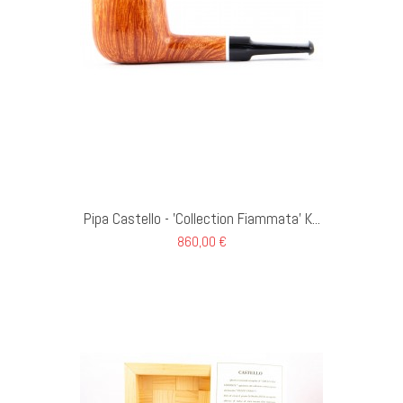
GI AL CARRELLO
Pipa Castello - 'Collection Fiammata' K...
860,00 €