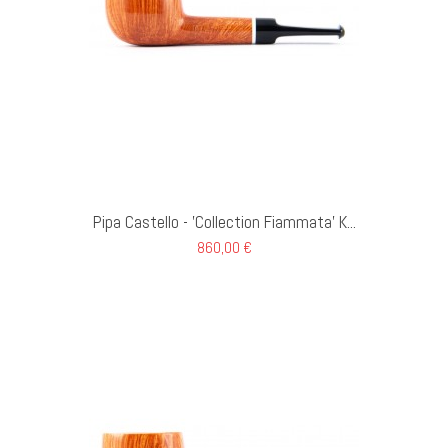
GI AL CARRELLO
Pipa Castello - 'Collection Fiammata' K...
860,00 €