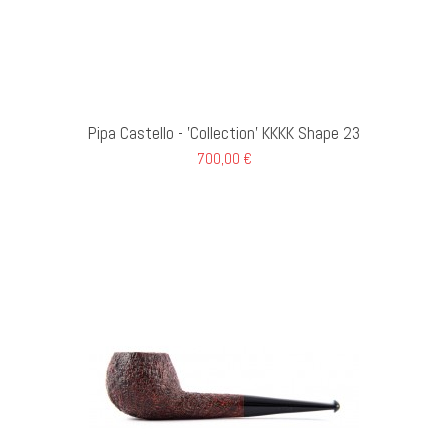
I AL CARRELLO
Pipa Castello - 'Collection' KKKK Shape 23
700,00 €