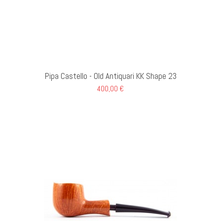
GI AL CARRELLO
Pipa Castello - Old Antiquari KK Shape 23
400,00 €