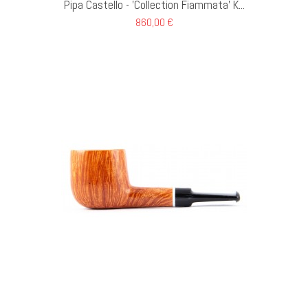
Pipa Castello - 'Collection Fiammata' K...
860,00 €
GI AL CARRELLO