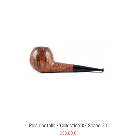
GI AL CARRELLO
Pipa Castello - 'Collection' KK Shape 23
600,00 €