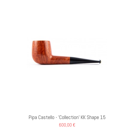
GI AL CARRELLO
Pipa Castello - 'Collection' KK Shape 15
600,00 €