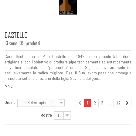
CASTELLO
Ci sono 139 prodotti.
Carlo Scotti creò la Pipa Castello nel 1947, come piccolo laboratorio
artigianale, con l'obiettivo di produrre pipe tecnicamente ed esteticamente
al vertice assoluto del "parametro" qualità. Significa lavorare solo ed
esclusivamente la radica migliore. Oggi il Suo lavoro-passione prosegue
immutato sotto la direzione della figlia Savina e del gen...
Più »
Ordina
--Select option--
1
2
3
...
12
Mostra
12