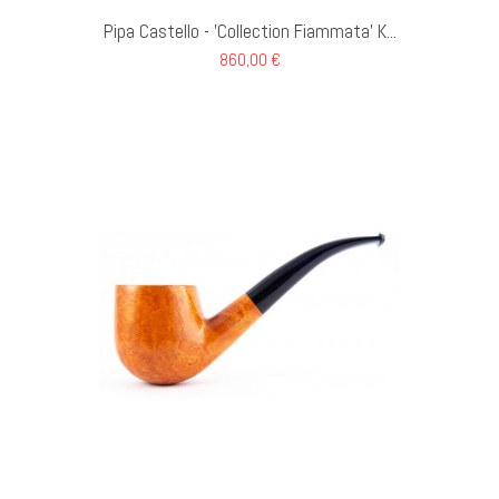
Pipa Castello - 'Collection Fiammata' K...
860,00 €
I AL CARRELLO