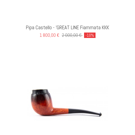
I AL CARRELLO
Pipa Castello - 'GREAT LINE Fiammata KKK
1 800,00 €
2 000,00 €
-10%