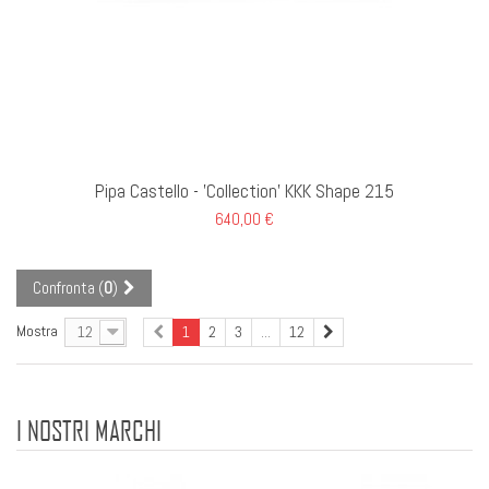
I AL CARRELLO
Pipa Castello - 'Collection' KKK Shape 215
640,00 €
Confronta (
0
)
Mostra
12
1
2
3
...
12
I NOSTRI MARCHI