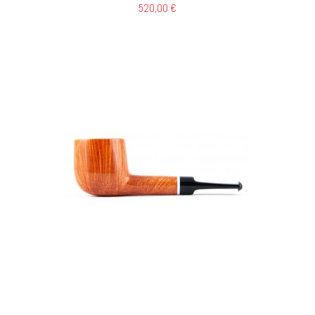
520,00 €
GI AL CARRELLO