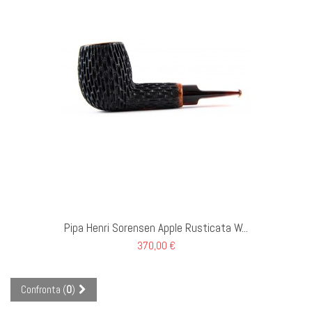
GI AL CARRELLO
Pipa Henri Sorensen Apple Rusticata W...
370,00 €
Confronta (
0
)