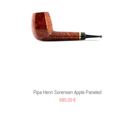
GI AL CARRELLO
Pipa Henri Sorensen Apple Paneled
680,00 €