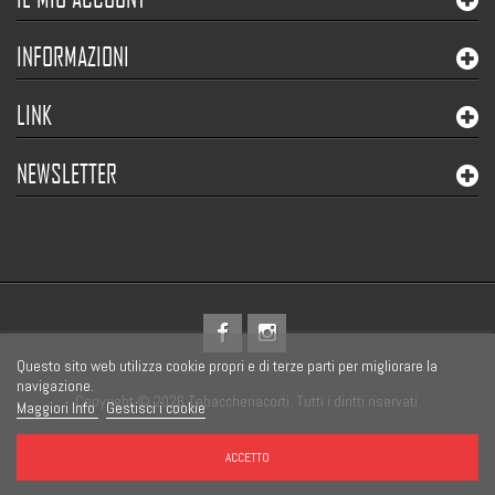
INFORMAZIONI
LINK
NEWSLETTER
Questo sito web utilizza cookie propri e di terze parti per migliorare la
navigazione.
Copyright © 2026 Tabaccheriacorti. Tutti i diritti riservati.
Maggiori Info
Gestisci i cookie
ACCETTO