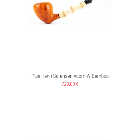
GI AL CARRELLO
Pipa Henri Sorensen Acorn W Bamboo
720,00 €