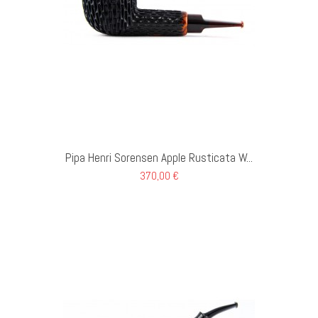
GI AL CARRELLO
Pipa Henri Sorensen Apple Rusticata W...
370,00 €