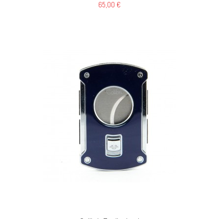
65,00 €
GI AL CARRELLO