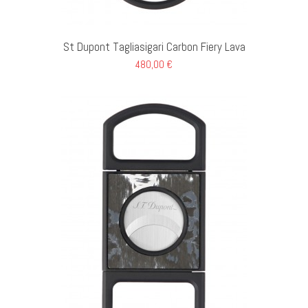
GI AL CARRELLO
St Dupont Tagliasigari Carbon Fiery Lava
480,00 €