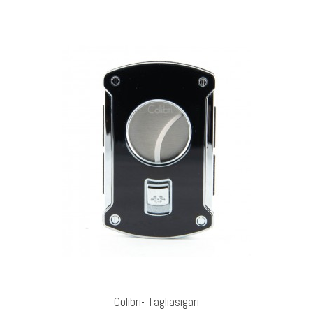
GI AL CARRELLO
Colibri- Tagliasigari