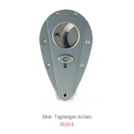
GI AL CARRELLO
Xikar- Tagliasigari Acciaio
85,00 €