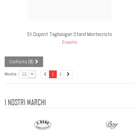
T STOCK
St Dupont Tagliasigari Stand Montecristo
Esaurito
Confronta (
0
)
Mostra
12
1
2
I NOSTRI MARCHI