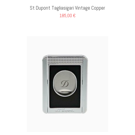
St Dupont Tagliasigari Vintage Copper
185,00 €
GI AL CARRELLO