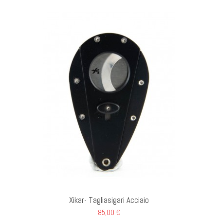
GI AL CARRELLO
Xikar- Tagliasigari Acciaio
85,00 €