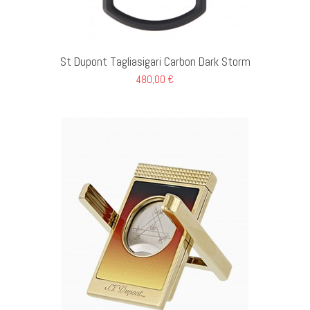
I AL CARRELLO
St Dupont Tagliasigari Carbon Dark Storm
480,00 €