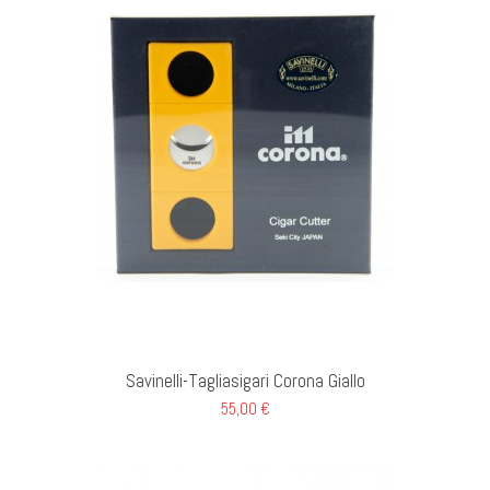
GI AL CARRELLO
Savinelli-Tagliasigari Corona Giallo
55,00 €