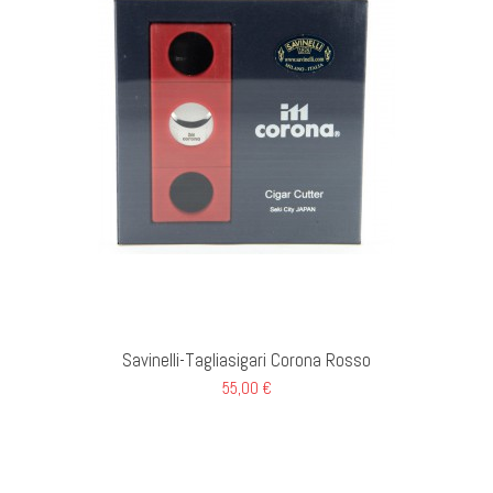
GI AL CARRELLO
Savinelli-Tagliasigari Corona Rosso
55,00 €