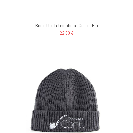
GI AL CARRELLO
Berretto Tabaccheria Corti - Blu
22,00 €