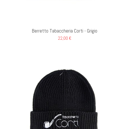
GI AL CARRELLO
Berretto Tabaccheria Corti - Grigio
22,00 €