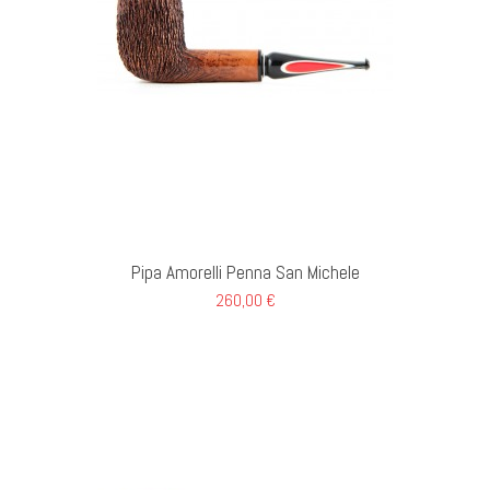
GI AL CARRELLO
Pipa Amorelli Penna San Michele
260,00 €