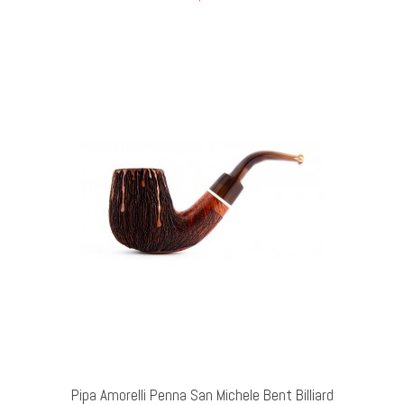
AL CARRELLO
Pipa Amorelli Penna San Michele Bent Billiard