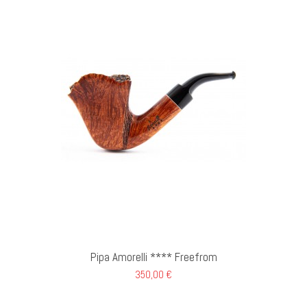
GI AL CARRELLO
Pipa Amorelli **** Freefrom
350,00 €