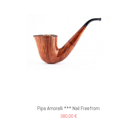
GI AL CARRELLO
Pipa Amorelli *** Nail Freefrom
380,00 €