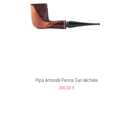
GI AL CARRELLO
Pipa Amorelli Penna San Michele
260,00 €