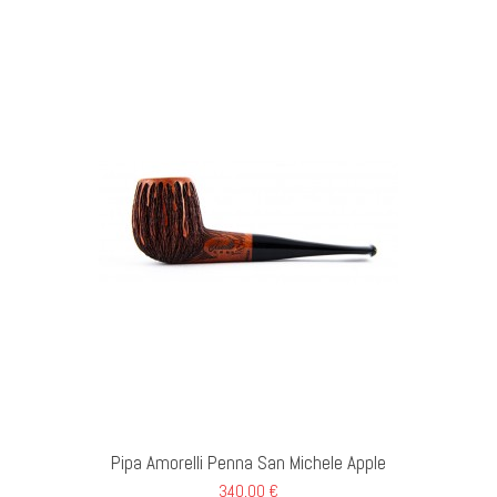
GI AL CARRELLO
Pipa Amorelli Penna San Michele Apple
340,00 €