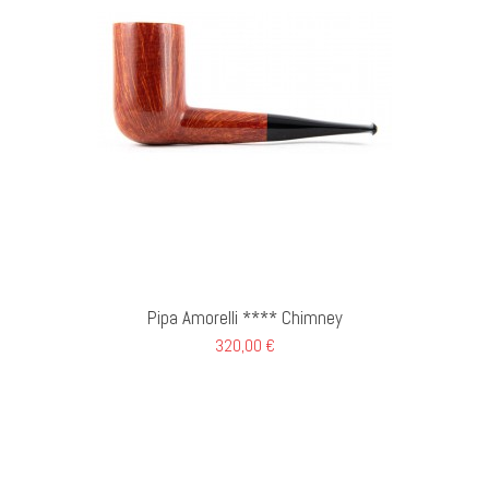
GI AL CARRELLO
Pipa Amorelli **** Chimney
320,00 €