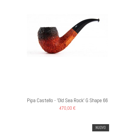
GI AL CARRELLO
Pipa Castello - 'Old Sea Rock' G Shape 66
470,00 €
NUOVO