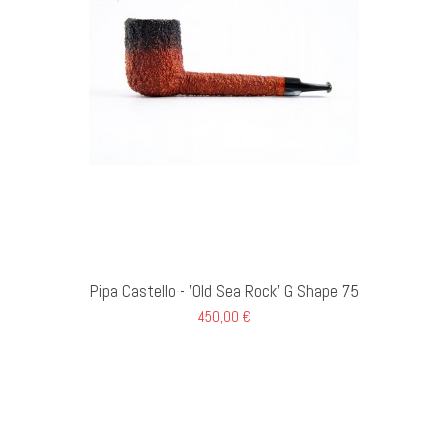
GI AL CARRELLO
Pipa Castello - 'Old Sea Rock' G Shape 75
450,00 €