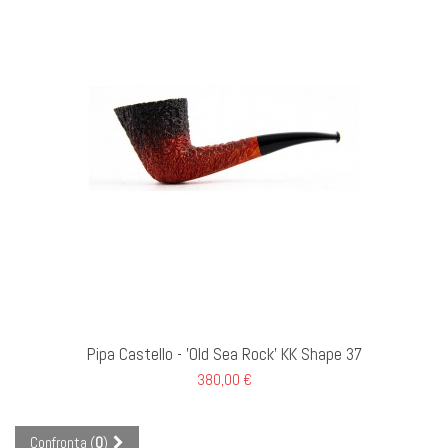
I AL CARRELLO
Pipa Castello - 'Old Sea Rock' KK Shape 37
380,00 €
Confronta (
0
)