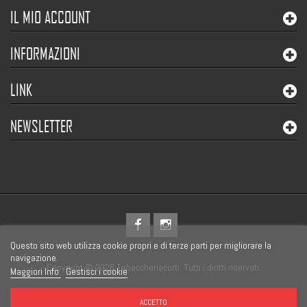
IL MIO ACCOUNT
INFORMAZIONI
LINK
NEWSLETTER
Questo sito web utilizza cookie propri e di terze parti per migliorare la
navigazione.
Copyright © 2026 Tabaccheriacorti. Tutti i diritti riservati.
Maggiori Info
Gestisci i cookie
ACCETTO