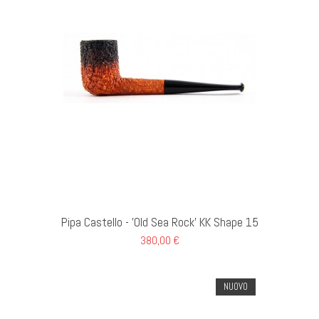
I AL CARRELLO
Pipa Castello - 'Old Sea Rock' KK Shape 15
380,00 €
NUOVO