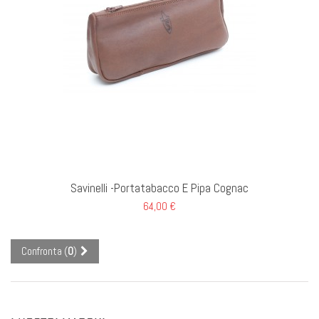
GI AL CARRELLO
Savinelli -Portatabacco E Pipa Cognac
64,00 €
Confronta (
0
)