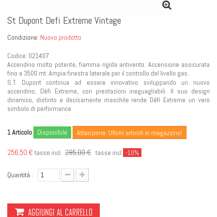
St Dupont Defi Extreme Vintage
Condizione:
Nuovo prodotto
Codice: 021407
Accendino molto potente, fiamma rigida antivento. Accensione assicurata
fino a 3500 mt. Ampia finestra laterale per il controllo del livello gas.
S.T. Dupont continua ad essere innovativo sviluppando un nuovo
accendino, Défi Extreme, con prestazioni ineguagliabili. Il suo design
dinamico, distinto e decisamente maschile rende Défi Extreme un vero
simbolo di performance
Articolo
Disponibile
1
Attenzione: Ultimi articoli in magazzino!
256,50 €
285,00 €
tasse incl.
tasse incl.
-10%
Quantità :
AGGIUNGI AL CARRELLO