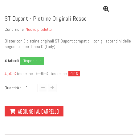
ST Dupont - Pietrine Originali Rosse
Condizione:
Nuovo prodotto
Blister con 9 pietrine originali ST Dupont compatibili con gli accendini delle
seguenti linee: Linea D (Lady).
Articoli
Disponibile
4
4,50 €
5,00 €
tasse incl.
tasse incl.
-10%
Quantità :
AGGIUNGI AL CARRELLO