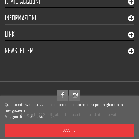
IL MIO ACCOUNT
INFORMAZIONI
LINK
NEWSLETTER
Questo sito web utilizza cookie propri e di terze parti per migliorare la
navigazione.
Copyright © 2026 Tabaccheriacorti. Tutti i diritti riservati.
Maggiori Info
Gestisci i cookie
ACCETTO