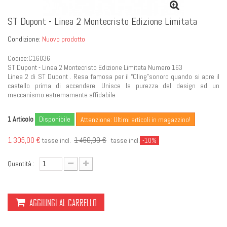
ST Dupont - Linea 2 Montecristo Edizione Limitata
Condizione:
Nuovo prodotto
Codice:C16036
ST Dupont - Linea 2 Montecristo Edizione Limitata Numero 163
Linea 2 di ST Dupont . Resa famosa per il “Cling”sonoro quando si apre il
castello prima di accendere. Unisce la purezza del design ad un
meccanismo estremamente affidabile
Articolo
Disponibile
1
Attenzione: Ultimi articoli in magazzino!
1 305,00 €
1 450,00 €
tasse incl.
tasse incl.
-10%
Quantità :
AGGIUNGI AL CARRELLO