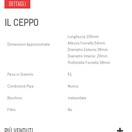
DETTAGLI
IL CEPPO
Lunghezza:156mm
Altezza Fornello:54mm
Dimensioni Approssimate
Diametro Esterno:38mm
Diametro Interno: 20mm
Profondità Fornello:38mm
Peso in Grammi
51
Condizione Pipa
Nuova
Bocchino
metacrilato
Filtro
No
PIÙ VENDUTI