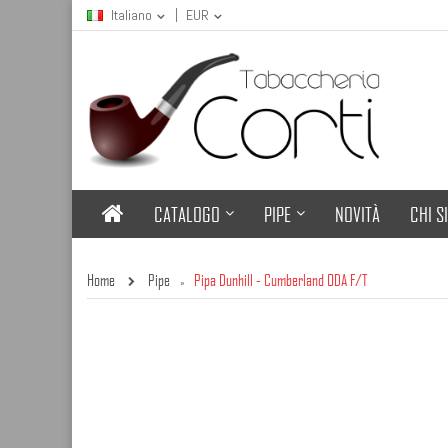
Italiano
EUR
CATALOGO
PIPE
NOVITÀ
CHI S
Home
Pipe
Pipa Dunhill - Cumberland ODA F/T
»