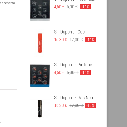
 sacchetto
4,50 €
5,00 €
-10%
ST Dupont - Gas...
15,30 €
17,00 €
-10%
ST Dupont - Pietrine...
4,50 €
5,00 €
-10%
ST Dupont - Gas Nero...
15,30 €
17,00 €
-10%
o.