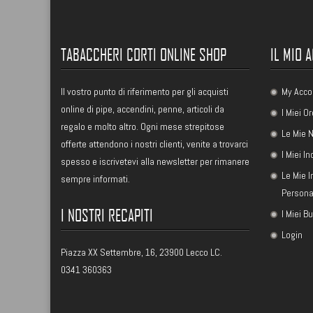
TABACCHERI CORTI ONLINE SHOP
IL MIO 
Il vostro punto di riferimento per gli acquisti
My Acco
online di pipe, accendini, penne, articoli da
I Miei Or
regalo e molto altro. Ogni mese strepitose
Le Mie N
offerte attendono i nostri clienti, venite a trovarci
I Miei In
spesso e iscrivetevi alla newsletter per rimanere
Le Mie 
sempre informati.
Persona
I NOSTRI RECAPITI
I Miei B
Login
Piazza XX Settembre, 16, 23900 Lecco LC.
0341 360363