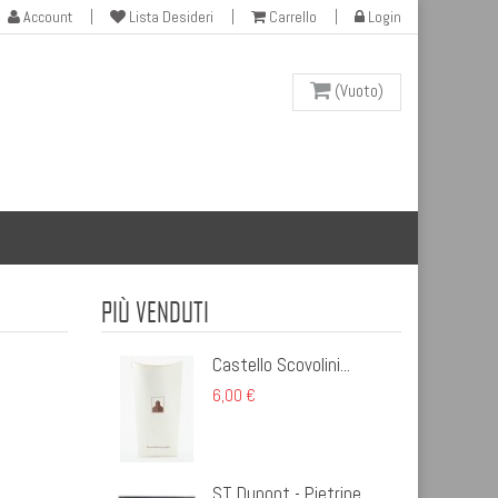
Account
Lista Desideri
Carrello
Login
(Vuoto)
PIÙ VENDUTI
Castello Scovolini...
6,00 €
ST Dupont - Pietrine...