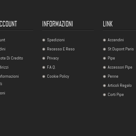
ACCOUNT
INFORMAZIONI
LINK
unt
Spedizioni
Accendini
dini
Recesso E Reso
St Dupont Paris
ote Di Credito
Privacy
Pipe
dirizzi
F.A.Q.
Accessori Pipe
Informazioni
Cookie Policy
Penne
li
Articoli Regalo
uoni
Corti Pipe