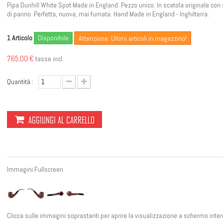
Pipa Dunhill
White Spot Made in England. Pezzo unico. In scatola originale con
di panno. Perfetta, nuova, mai fumata. Hand Made in England - Inghilterra.
Articolo
Disponibile
1
Attenzione: Ultimi articoli in magazzino!
765,00 €
tasse incl.
Quantità :
AGGIUNGI AL CARRELLO
Immagini Fullscreen
Clicca sulle immagini soprastanti per aprire la visualizzazione a schermo inter