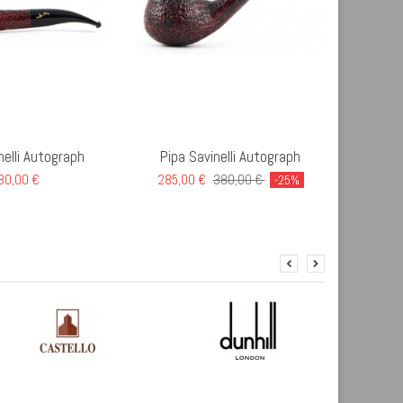
nelli Autograph
Pipa Savinelli Autograph
Pipa Se
80,00 €
285,00 €
380,00 €
-25%