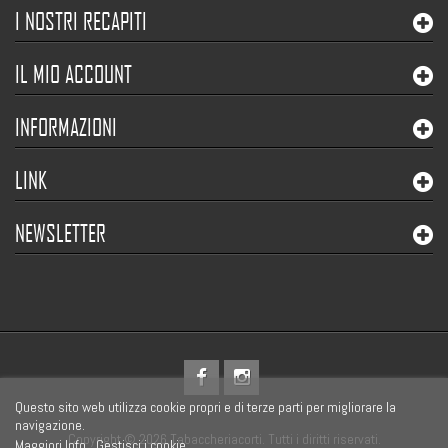
I NOSTRI RECAPITI
IL MIO ACCOUNT
INFORMAZIONI
LINK
NEWSLETTER
Questo sito web utilizza cookie propri e di terze parti per migliorare la
navigazione.
Copyright © 2026 Tabaccheriacorti. Tutti i diritti riservati.
Maggiori Info
Gestisci i cookie