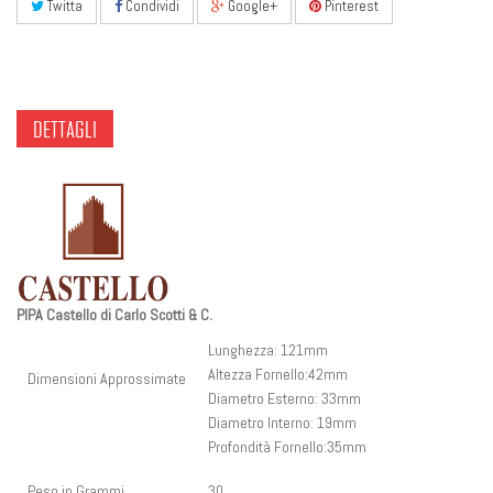
Twitta
Condividi
Google+
Pinterest
DETTAGLI
PIPA Castello di Carlo Scotti & C.
Lunghezza: 121mm
Altezza Fornello:42mm
Dimensioni Approssimate
Diametro Esterno: 33mm
Diametro Interno: 19mm
Profondità Fornello:35mm
Peso in Grammi
30