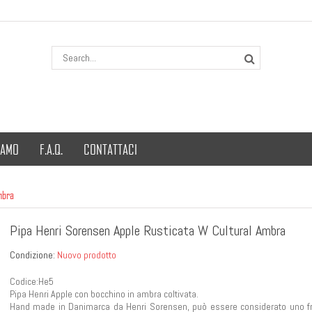
IAMO
F.A.Q.
CONTATTACI
mbra
Pipa Henri Sorensen Apple Rusticata W Cultural Ambra
Condizione:
Nuovo prodotto
Codice:He5
Pipa Henri Apple con bocchino in ambra coltivata.
Hand made in Danimarca da Henri Sorensen, può essere considerato uno fra