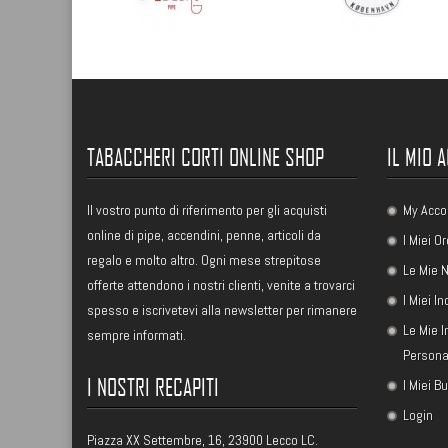
TABACCHERI CORTI ONLINE SHOP
IL MIO 
Il vostro punto di riferimento per gli acquisti
My Acco
online di pipe, accendini, penne, articoli da
I Miei Or
regalo e molto altro. Ogni mese strepitose
Le Mie N
offerte attendono i nostri clienti, venite a trovarci
I Miei In
spesso e iscrivetevi alla newsletter per rimanere
Le Mie 
sempre informati.
Persona
I NOSTRI RECAPITI
I Miei B
Login
Piazza XX Settembre, 16, 23900 Lecco LC.