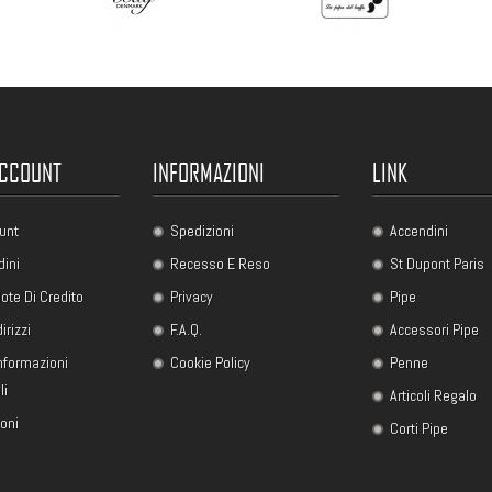
ACCOUNT
INFORMAZIONI
LINK
unt
Spedizioni
Accendini
dini
Recesso E Reso
St Dupont Paris
ote Di Credito
Privacy
Pipe
dirizzi
F.A.Q.
Accessori Pipe
Informazioni
Cookie Policy
Penne
li
Articoli Regalo
uoni
Corti Pipe