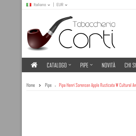
Italiano
EUR
CATALOGO
PIPE
NOVITÀ
CHI S
Home
Pipe
Pipa Henri Sorensen Apple Rusticata W Cultural A
»