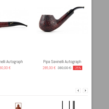
nelli Autograph
Pipa Savinelli Autograph
Pipa Se
80,00 €
285,00 €
380,00 €
-25%