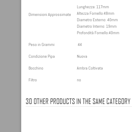
Lunghezza: 117mm
Altezza Fornello:48mm
Dimensioni Approssimate
Diametro Esterno: 40mm
Diametro Interno: 19mm
Profondità Fornello:40mm
Peso in Grammi
44
Condizione Pipa
Nuova
Bocchino
Ambra Coltivata
Filtro
no
30 OTHER PRODUCTS IN THE SAME CATEGORY