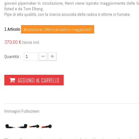
giovani pipemaker in circolazione, Henri viene ispirato maggiormente dalle li
Ilsted e da Tom Eltang.
Pipe di alta qualità, con la ricerca accurata della radica e ottime in fumata.
Articolo
1
Attenzione: Ultimi articoli in magazzino!
370,00 €
tasse incl.
Quantità :
AGGIUNGI AL CARRELLO
Immagini Fullscreen