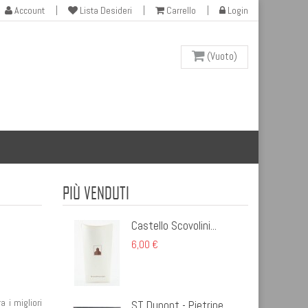
Account
Lista Desideri
Carrello
Login
(Vuoto)
PIÙ VENDUTI
Castello Scovolini...
6,00 €
 i migliori
ST Dupont - Pietrine...