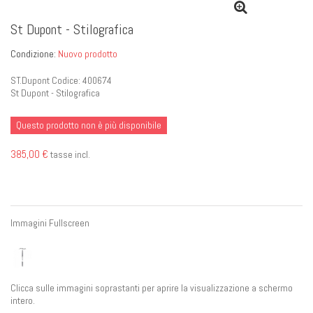
St Dupont - Stilografica
Condizione:
Nuovo prodotto
ST.Dupont Codice: 400674
St Dupont - Stilografica
Questo prodotto non è più disponibile
385,00 €
tasse incl.
Immagini Fullscreen
Clicca sulle immagini soprastanti per aprire la visualizzazione a schermo
intero.