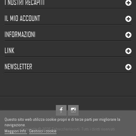
I NOSTRI RECAPITI
IL MIO ACCOUNT
INFORMAZIONI
LINK
NEWSLETTER
Questo sito web utilizza cookie propri e di terze parti per migliorare la
navigazione.
Copyright © 2026 Tabaccheriacorti. Tutti i diritti riservati.
Maggiori Info
Gestisci i cookie