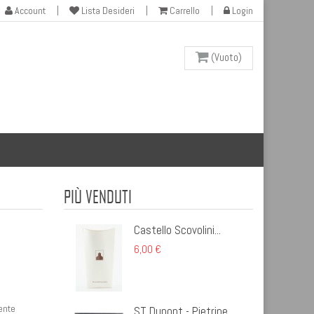
Account
Lista Desideri
Carrello
Login
(Vuoto)
PIÙ VENDUTI
Castello Scovolini...
6,00 €
mente
ST Dupont - Pietrine...