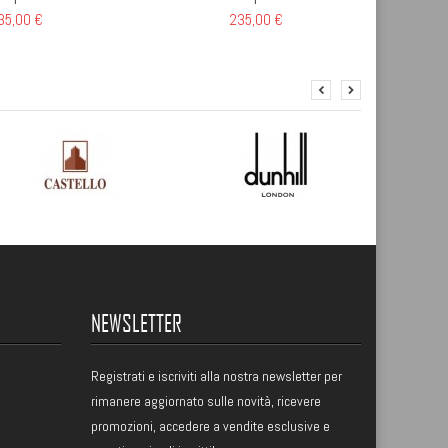
35,00 €
235,00 €
NEWSLETTER
Registrati
e iscriviti alla nostra newsletter per
rimanere aggiornato sulle novità, ricevere
promozioni, accedere a vendite esclusive e