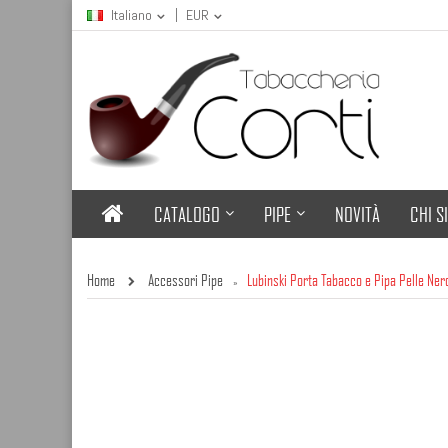
Italiano
EUR
CATALOGO
PIPE
NOVITÀ
CHI S
Home
Accessori Pipe
Lubinski Porta Tabacco e Pipa Pelle Ner
»