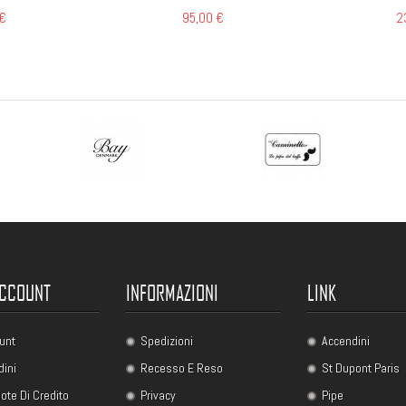
 €
95,00 €
2
ACCOUNT
INFORMAZIONI
LINK
unt
Spedizioni
Accendini
dini
Recesso E Reso
St Dupont Paris
ote Di Credito
Privacy
Pipe