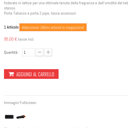
foderato in lattice per una ottimale tenuta della fragranza e dell'umidità del t
stesso.
Porta Tabacco e porta 2 pipe, tasca accessori
Articolo
1
Attenzione: Ultimi articoli in magazzino!
95,00 €
tasse incl.
Quantità :
AGGIUNGI AL CARRELLO
Immagini Fullscreen