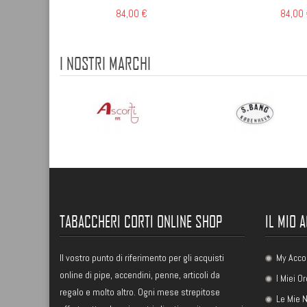
84,00 €
84,00
I NOSTRI MARCHI
TABACCHERI CORTI ONLINE SHOP
IL MIO 
Il vostro punto di riferimento per gli acquisti
My Acco
online di pipe, accendini, penne, articoli da
I Miei Or
regalo e molto altro. Ogni mese strepitose
Le Mie N