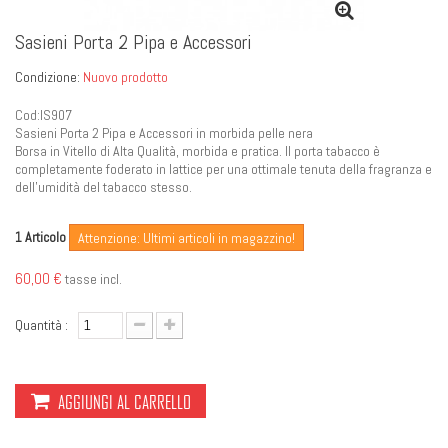
Sasieni Porta 2 Pipa e Accessori
Condizione:
Nuovo prodotto
Cod:IS907
Sasieni Porta 2 Pipa e Accessori in morbida pelle nera
Borsa in Vitello di Alta Qualità, morbida e pratica. Il porta tabacco è
completamente foderato in lattice per una ottimale tenuta della fragranza e
dell'umidità del tabacco stesso.
Articolo
1
Attenzione: Ultimi articoli in magazzino!
60,00 €
tasse incl.
Quantità :
AGGIUNGI AL CARRELLO