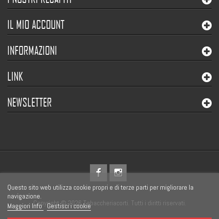
IL MIO ACCOUNT
INFORMAZIONI
LINK
NEWSLETTER
Questo sito web utilizza cookie propri e di terze parti per migliorare la
navigazione.
Copyright © 2026 Tabaccheriacorti. Tutti i diritti riservati.
Maggiori Info
Gestisci i cookie