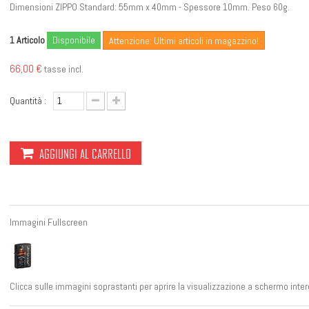
Dimensioni ZIPPO Standard: 55mm x 40mm - Spessore 10mm. Peso 60g.
Articolo
Disponibile
1
Attenzione: Ultimi articoli in magazzino!
66,00 €
tasse incl.
Quantità :
AGGIUNGI AL CARRELLO
Immagini Fullscreen
Clicca sulle immagini soprastanti per aprire la visualizzazione a schermo inter