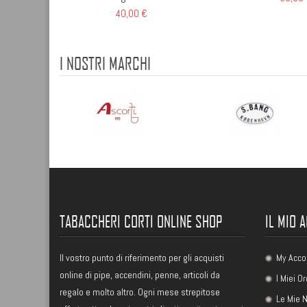
40,00 €
I NOSTRI MARCHI
TABACCHERI CORTI ONLINE SHOP
IL MIO 
Il vostro punto di riferimento per gli acquisti
My Acco
online di pipe, accendini, penne, articoli da
I Miei Or
regalo e molto altro. Ogni mese strepitose
Le Mie N