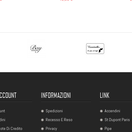
ACCOUNT
INFORMAZIONI
LINK
unt
Spedizioni
Accendini
dini
Recesso E Reso
St Dupont Paris
ote Di Credito
Privacy
Pipe