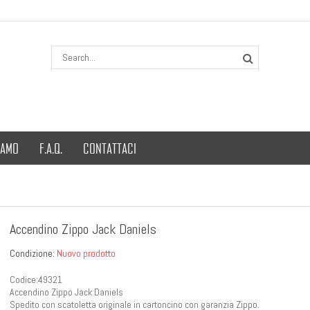
IAMO
F.A.Q.
CONTATTACI
Accendino Zippo Jack Daniels
Condizione:
Nuovo prodotto
Codice:49321
Accendino Zippo Jack Daniels
Spedito con scatoletta originale in cartoncino con garanzia Zippo.