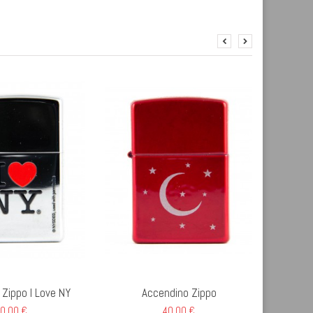
Zippo I Love NY
Accendino Zippo
0,00 €
40,00 €