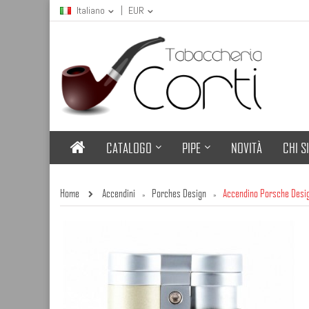
Italiano
EUR
CATALOGO
PIPE
NOVITÀ
CHI S
Home
Accendini
Porches Design
Accendino Porsche Desig
»
»