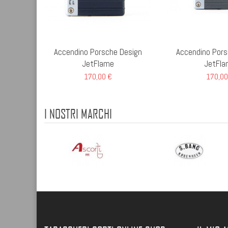
Accendino Porsche Design
Accendino Pors
JetFlame
JetFla
170,00 €
170,00
I NOSTRI MARCHI