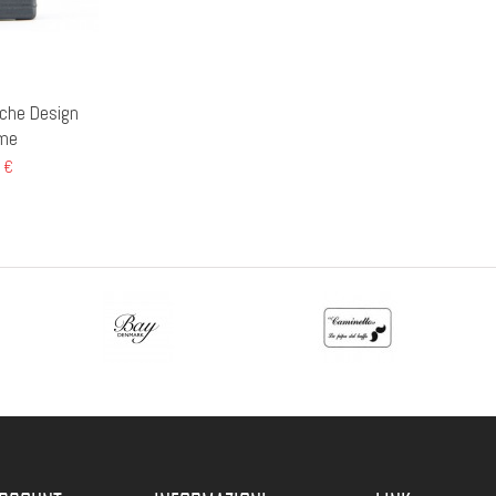
che Design
me
 €