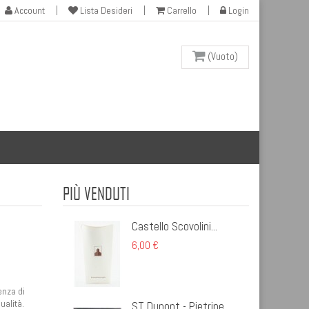
Account
Lista Desideri
Carrello
Login
(Vuoto)
PIÙ VENDUTI
Castello Scovolini...
6,00 €
enza di
ualità.
ST Dupont - Pietrine...