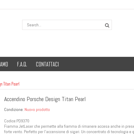
IAMO
F.A.Q.
CONTATTACI
n Titan Pearl
Accendino Porsche Design Titan Pearl
Condizione:
Nuovo prodotto
Codice:PD9370
Fiamma JetLaser che permette alla fiamma di rimanere accesa anche in pres
forte vento. Perfetto per l'accensione di sigari. Un concentrato di tecnologia e q