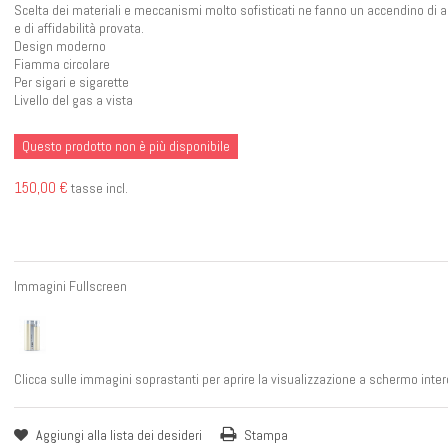
Scelta dei materiali e meccanismi molto sofisticati ne fanno un accendino di al
e di affidabilità provata.
Design moderno
Fiamma circolare
Per sigari e sigarette
Livello del gas a vista
Questo prodotto non è più disponibile
150,00 €
tasse incl.
Immagini Fullscreen
Clicca sulle immagini soprastanti per aprire la visualizzazione a schermo inter
Aggiungi alla lista dei desideri
Stampa