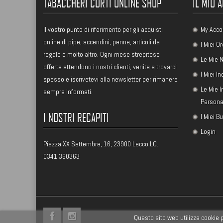
TABACCHERI CORTI ONLINE SHOP
IL MIO 
Il vostro punto di riferimento per gli acquisti
My Acco
online di pipe, accendini, penne, articoli da
I Miei Or
regalo e molto altro. Ogni mese strepitose
Le Mie N
offerte attendono i nostri clienti, venite a trovarci
I Miei In
spesso e iscrivetevi alla newsletter per rimanere
Le Mie 
sempre informati.
Persona
I NOSTRI RECAPITI
I Miei B
Login
Piazza XX Settembre, 16, 23900 Lecco LC.
0341 360363
Questo sito web utilizza cookie p