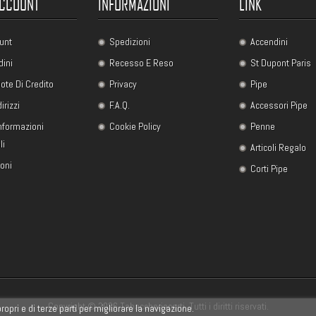
ACCOUNT
INFORMAZIONI
LINK
unt
Spedizioni
Accendini
dini
Recesso E Reso
St Dupont Paris
ote Di Credito
Privacy
Pipe
dirizzi
F.A.Q.
Accessori Pipe
Informazioni
Cookie Policy
Penne
li
Articoli Regalo
uoni
Corti Pipe
Copyright © 2026 Tabaccheriacorti. Tutti i diritti riservati.
ropri e di terze parti per migliorare la navigazione.