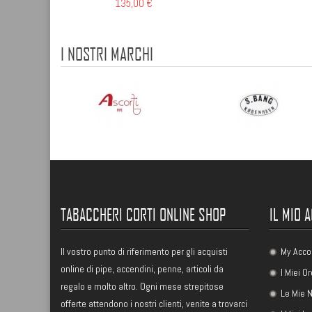
135,00 €
I NOSTRI MARCHI
TABACCHERI CORTI ONLINE SHOP
IL MIO 
Il vostro punto di riferimento per gli acquisti
My Acco
online di pipe, accendini, penne, articoli da
I Miei Or
regalo e molto altro. Ogni mese strepitose
Le Mie N
offerte attendono i nostri clienti, venite a trovarci