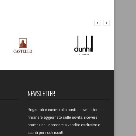
NEWSLETTER
Registrati
e iscriviti alla nostra newsletter per
rimanere aggiornato sulle novità, ricevere
promozioni, accedere a vendite esclusive e
sconti per i soli iscritti!