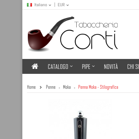
Italiano
EUR
CATALOGO
PIPE
NOVITÀ
CHI S
Home
Penne
Moka
Penna Moka - Stilografica
»
»