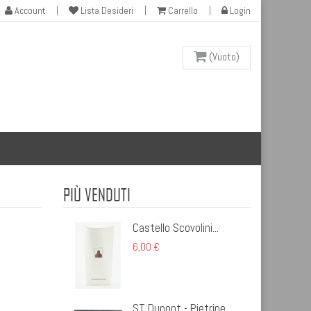
Account
Lista Desideri
Carrello
Login
(Vuoto)
PIÙ VENDUTI
Castello Scovolini...
6,00 €
ST Dupont - Pietrine...