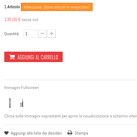
Articolo
1
Attenzione: Ultimi articoli in magazzino!
135,00 €
tasse incl.
Quantità :
AGGIUNGI AL CARRELLO
Immagini Fullscreen
Clicca sulle immagini soprastanti per aprire la visualizzazione a schermo inter
Aggiungi alla lista dei desideri
Stampa