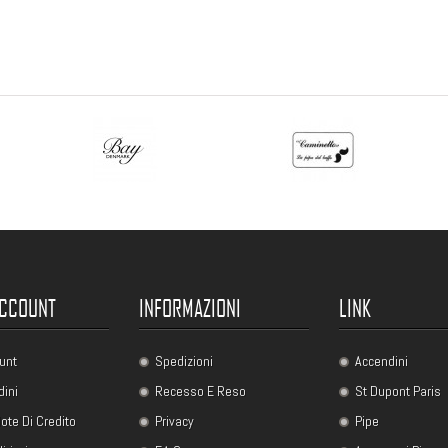
ACCOUNT
INFORMAZIONI
LINK
unt
Spedizioni
Accendini
dini
Recesso E Reso
St Dupont Paris
ote Di Credito
Privacy
Pipe