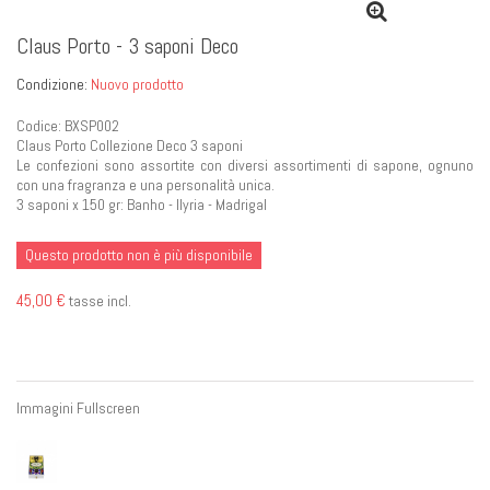
Claus Porto - 3 saponi Deco
Condizione:
Nuovo prodotto
Codice: BXSP002
Claus Porto Collezione Deco 3 saponi
Le confezioni sono assortite con diversi assortimenti di sapone, ognuno
con una fragranza e una personalità unica.
3 saponi x 150 gr: Banho - llyria - Madrigal
Questo prodotto non è più disponibile
45,00 €
tasse incl.
Immagini Fullscreen