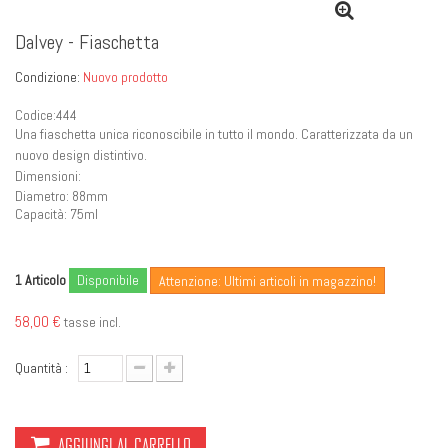
Dalvey - Fiaschetta
Condizione:
Nuovo prodotto
Codice:444
Una fiaschetta unica riconoscibile in tutto il mondo.
Caratterizzata da un
nuovo design distintivo.
Dimensioni:
Diametro: 88mm
Capacità: 75ml
Articolo
Disponibile
1
Attenzione: Ultimi articoli in magazzino!
58,00 €
tasse incl.
Quantità :
AGGIUNGI AL CARRELLO