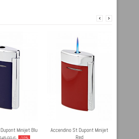
Dupont Minijet Blu
Accendino St Dupont Minijet
Accend
Red
145,00 €
-10%