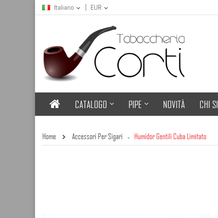
Italiano
EUR
CATALOGO
PIPE
NOVITÀ
CHI S
Home
Accessori Per Sigari
Humidor Gentili Cuba Limitato
»