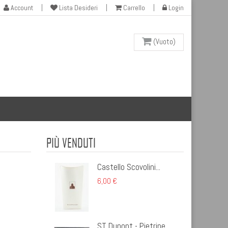
Account
Lista Desideri
Carrello
Login
(Vuoto)
PIÙ VENDUTI
Castello Scovolini...
6,00 €
ST Dupont - Pietrine...