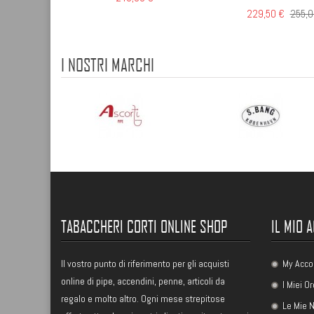
229,50 €
255,
I NOSTRI MARCHI
TABACCHERI CORTI ONLINE SHOP
IL MIO 
Il vostro punto di riferimento per gli acquisti
My Acco
online di pipe, accendini, penne, articoli da
I Miei Or
regalo e molto altro. Ogni mese strepitose
Le Mie N