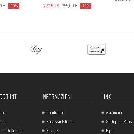
00 €
229,50 €
255,00 €
-10%
-10%
ACCOUNT
INFORMAZIONI
LINK
unt
Spedizioni
Accendini
dini
Recesso E Reso
St Dupont Paris
ote Di Credito
Privacy
Pipe